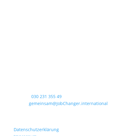
Kontakt
JobChanger.international
Sonnenburger Straße 54
10437 Berlin-Pankow
JobChanger.international
Wohlrabedamm 32
13629 Berlin-Spandau
Telefon:
030 231 355 49
E-Mail:
gemeinsam@JobChanger.international
Rechtliches
Datenschutzerklärung