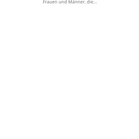
Frauen und Männer, die...
Kontakt
JobChanger.international
Sonnenburger Straße 54
10437 Berlin-Pankow
JobChanger.international
Wohlrabedamm 32