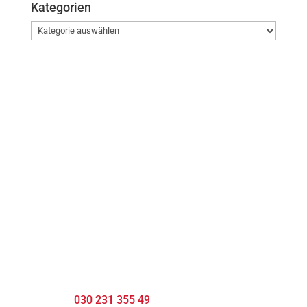
Kategorien
Kategorien
Kontakt
JobChanger.international
Sonnenburger Straße 54
10437 Berlin-Pankow
JobChanger.international
Wohlrabedamm 32
13629 Berlin-Spandau
Telefon:
030 231 355 49