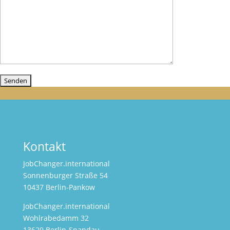
Kontakt
JobChanger.international
Sonnenburger Straße 54
10437 Berlin-Pankow
JobChanger.international
Wohlrabedamm 32
13629 Berlin-Spandau