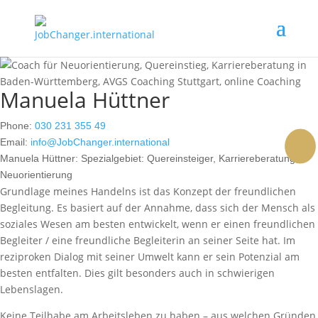
Manuela Hüttner
Phone:
030 231 355 49
Email:
info@JobChanger.international
Manuela Hüttner:
Spezialgebiet: Quereinsteiger, Karriereberatung,
face
Link
Inst
Neuorientierung
Grundlage meines Handelns ist das Konzept der freundlichen
Begleitung. Es basiert auf der Annahme, dass sich der Mensch als
soziales Wesen am besten entwickelt, wenn er einen freundlichen
Begleiter / eine freundliche Begleiterin an seiner Seite hat. Im
reziproken Dialog mit seiner Umwelt kann er sein Potenzial am
besten entfalten. Dies gilt besonders auch in schwierigen
Lebenslagen.
Keine Teilhabe am Arbeitsleben zu haben – aus welchen Gründen