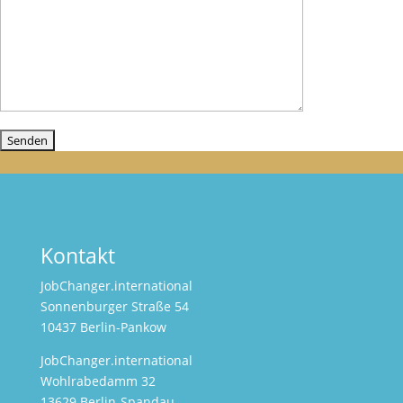
Kontakt
JobChanger.international
Sonnenburger Straße 54
10437 Berlin-Pankow
JobChanger.international
Wohlrabedamm 32
13629 Berlin-Spandau